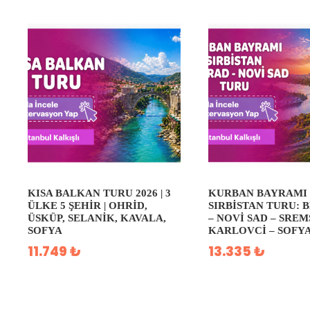
KISA BALKAN TURU 2026 | 3
KURBAN BAYRAMI
ÜLKE 5 ŞEHIR | OHRID,
SIRBISTAN TURU: 
ÜSKÜP, SELANIK, KAVALA,
– NOVI SAD – SREM
SOFYA
KARLOVCI – SOFY
11.749 ₺
13.335 ₺