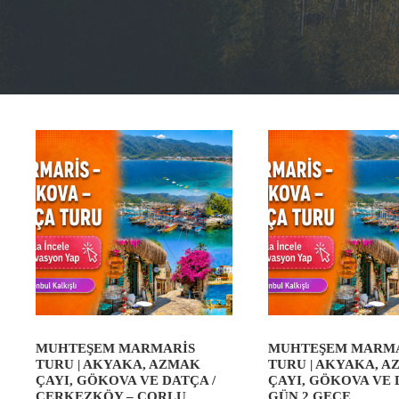
MUHTEŞEM MARMARIS
MUHTEŞEM MARM
TURU | AKYAKA, AZMAK
TURU | AKYAKA, 
ÇAYI, GÖKOVA VE DATÇA /
ÇAYI, GÖKOVA VE D
ÇERKEZKÖY – ÇORLU
GÜN 2 GECE