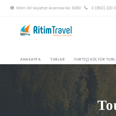
Ritim Grl Seyahat Acentası No: 9383
0 (850) 220 3
ANASAYFA
TURLAR
YURTIÇI KÜLTÜR TURL
To