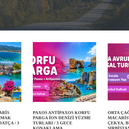
ARIS
PAXOS ANTIPAXOS KORFU
ORTA ÇAĞ
AZMAK
PARGA İON DENIZI YÜZME
MACARIS
ATÇA / 3
TURLARI / 3 GECE
ÇEKYA, 
KONAKLAMA
SIRBISTA