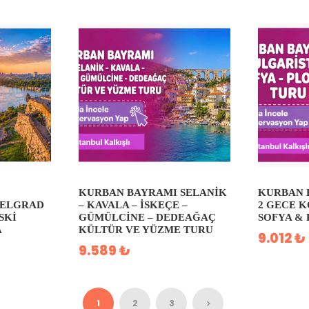
KURBAN BAYRAMI SELANIK
KURBAN 
BELGRAD
– KAVALA – İSKEÇE –
2 GECE 
SKI
GÜMÜLCINE – DEDEAĞAÇ
SOFYA &
A
KÜLTÜR VE YÜZME TURU
9.012 ₺
9.589 ₺
1
2
3