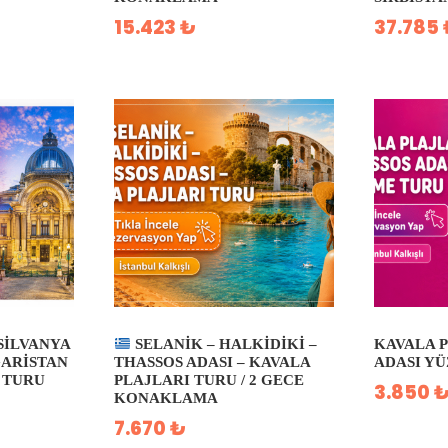
15.423 ₺
37.785
SILVANYA
SELANIK – HALKIDIKI –
KAVALA 
GARISTAN
THASSOS ADASI – KAVALA
ADASI Y
 TURU
PLAJLARI TURU / 2 GECE
3.850 
KONAKLAMA
7.670 ₺