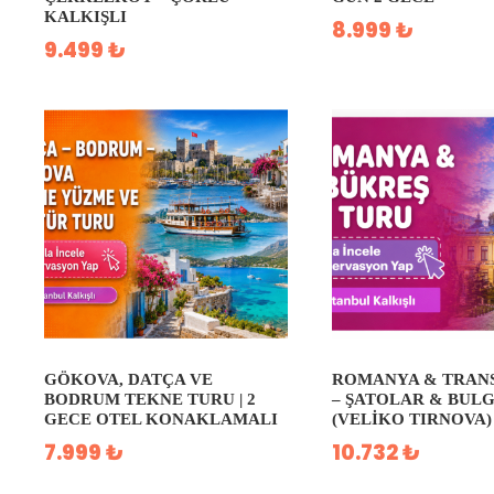
KALKIŞLI
8.999 ₺
9.499 ₺
GÖKOVA, DATÇA VE
ROMANYA & TRAN
BODRUM TEKNE TURU | 2
– ŞATOLAR & BUL
GECE OTEL KONAKLAMALI
(VELIKO TIRNOVA)
7.999 ₺
10.732 ₺