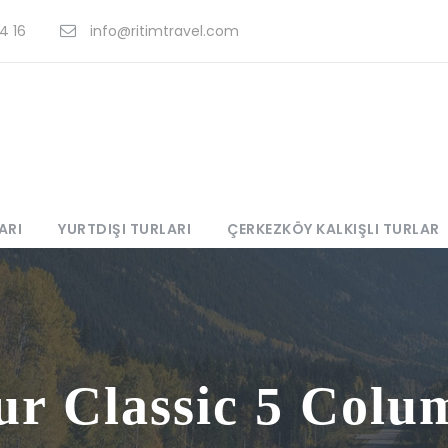
4 16
info@ritimtravel.com
ARI
YURTDIŞI TURLARI
ÇERKEZKÖY KALKIŞLI TURLAR
ur Classic 5 Colu