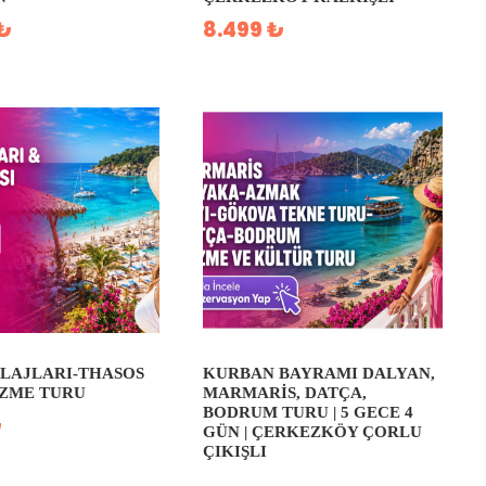
 ₺
8.499 ₺
PLAJLARI-THASOS
KURBAN BAYRAMI DALYAN,
ÜZME TURU
MARMARIS, DATÇA,
BODRUM TURU | 5 GECE 4
₺
GÜN | ÇERKEZKÖY ÇORLU
ÇIKIŞLI