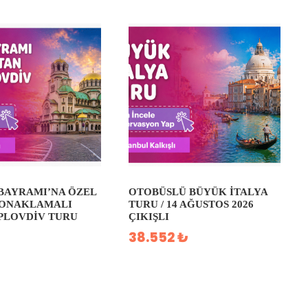
BAYRAMI’NA ÖZEL
OTOBÜSLÜ BÜYÜK İTALYA
KONAKLAMALI
TURU / 14 AĞUSTOS 2026
 PLOVDIV TURU
ÇIKIŞLI
38.552 ₺