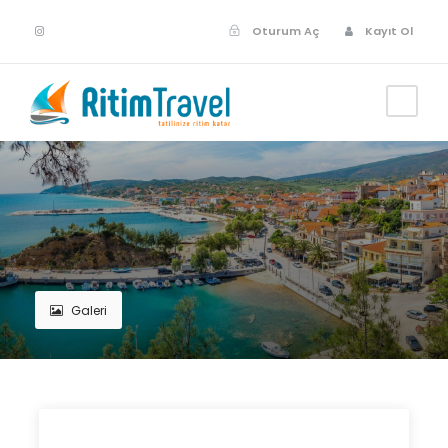
Oturum Aç
Kayıt Ol
Galeri