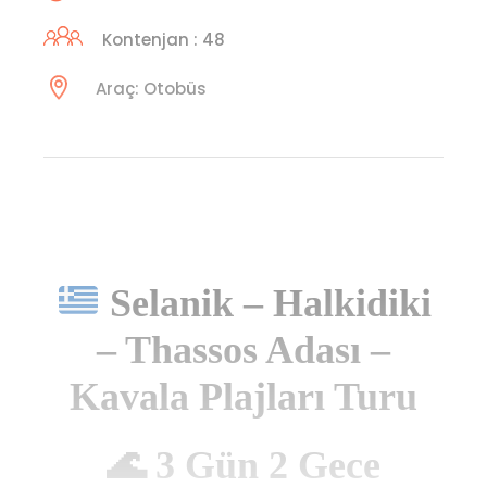
Kontenjan : 48
Araç: Otobüs
Selanik – Halkidiki
– Thassos Adası –
Kavala Plajları Turu
🌊 3 Gün 2 Gece