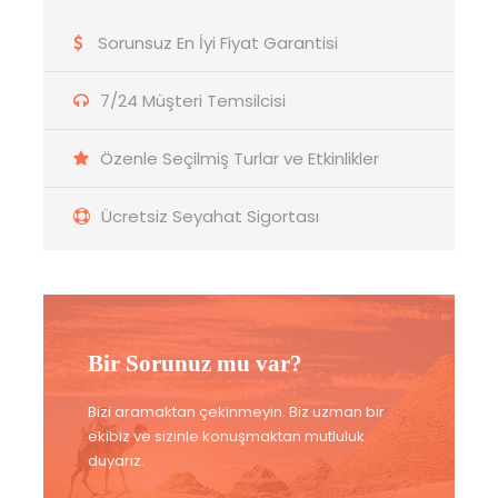
Sorunsuz En İyi Fiyat Garantisi
7/24 Müşteri Temsilcisi
Özenle Seçilmiş Turlar ve Etkinlikler
Ücretsiz Seyahat Sigortası
Bir Sorunuz mu var?
Bizi aramaktan çekinmeyin. Biz uzman bir
ekibiz ve sizinle konuşmaktan mutluluk
duyarız.