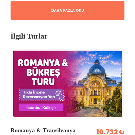
Yunanistan’ın sevilen tatil rotalarından Selanik,
DAHA FAZLA OKU
Halkidiki, Thassos Adası ve Kavala Plajları’nı
kapsayan bu özel turumuzda; deniz, doğa, kültür
ve alışveriş molalarıyla keyifli bir program sizleri
İlgili Turlar
bekliyor.
🏨 Konaklama Bilgisi & 🗺️
Tur Rotası
🏨 Konaklama:
2 Gece Selanik
Metropolitan Hotel’ de Konaklamalı
🗺️ Tur Rotası:
Selanik – Halkidiki –
Thassos Adası – Kavala Plajları –
İskeçe
Romanya & Transilvanya –
10.732 ₺