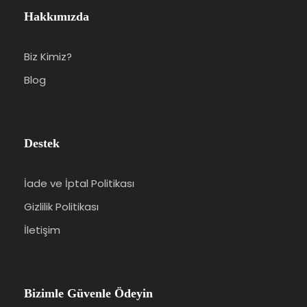
Lüks otobüsleri ile ulaşım
Hakkımızda
Profesyonel Türkce rehberlik hizmetleri
Biz Kimiz?
3* ve 4* otellerde 2 Gece Belgrad, 2 Gece
Budapeşte, 2 Gece Prag ve 1 Gece
Blog
Viyana otellerinde oda kahvaltı
konaklama
Programda belirtilen panoramik şehir
Destek
turları
Bazı şehirlerde alınan mecburi yerel
İade ve İptal Politikası
rehberlik hizmetleri
Gizlilik Politikası
Tüm otoyol check-point ve otopark
İletişim
ücretleri
Araç içi su ikramı
Bizimle Güvenle Ödeyin