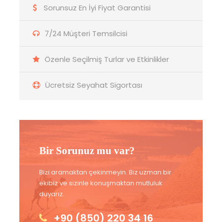
Sorunsuz En İyi Fiyat Garantisi
7/24 Müşteri Temsilcisi
Özenle Seçilmiş Turlar ve Etkinlikler
Ücretsiz Seyahat Sigortası
Bir Sorunuz mu var?
Bizi aramaktan çekinmeyin. Biz uzman bir
ekibiz ve sizinle konuşmaktan mutluluk
duyarız.
+90 (850) 220 34 16