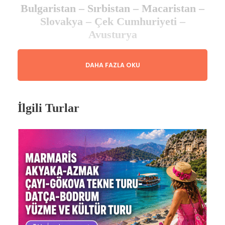
Bulgaristan – Sırbistan – Macaristan –
Slovakya – Çek Cumhuriyeti –
Avusturya
Gezilecek Şehirler
DAHA FAZLA OKU
Belgrad – Budapeşte – Estergon –
Vişegrad – Szentendre – Bratislava –
Prag – Karlovy Vary – Cesky
İlgili Turlar
Krumlov – Viyana – Baden – Novi Sad
– Sofya
Estergon & Vişegrad & Szentendre Turu Dahil
Karlovy Vary Turu Dahil
Cesky Krumlov Turu Dahil
Tur Tarihleri & Fiyatlar