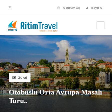
Oturum Aç
Kayıt Ol
Galeri
Otobüslü Orta Avrupa Masalı
Turu..