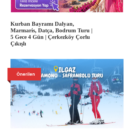
22 Mayıs Gidiş – 30
Mayıs Dönüş
Kurban Bayramı Dalyan,
Marmaris, Datça, Bodrum Turu |
Tur Ücreti:
5 Gece 4 Gün | Çerkezköy Çorlu
Çıkışlı
İki kişilik odada kişi başı 599 €
Tek kişilik oda 799 €
3–12 yaş çocuk (2 yetişkin yanında)
499 €
Önerilen
7 Ağustos Gidiş – 15
Ağustos Dönüş
Tur Ücreti:
İki kişilik odada kişi başı 549 €