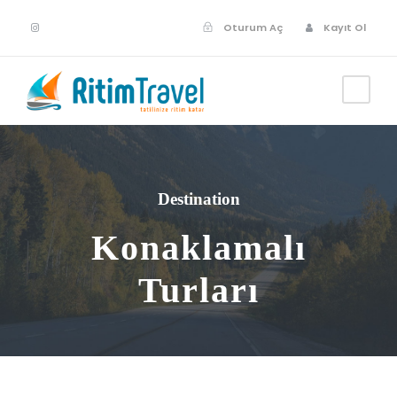
Oturum Aç
Kayıt Ol
Destination
Konaklamalı
Turları