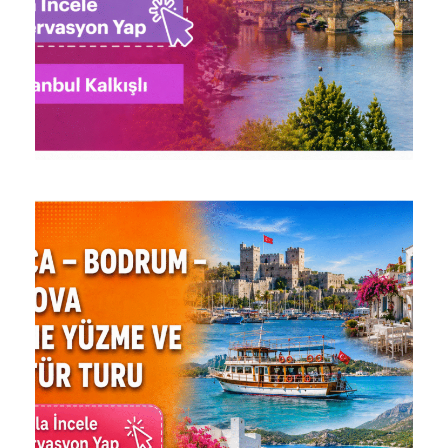
ORTA ÇAĞ AVRUPASI TURU:
MACARISTAN, AVUSTURYA,
ÇEKYA, BULGARISTAN VE
SIRBISTAN
37.785 ₺
9 Gün 8 Gece