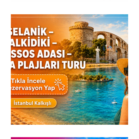
ROMANYA & TRANSILVANYA –
ŞATOLAR & BULGARISTAN
(VELIKO TIRNOVA) TURU
10.732 ₺
3 Gün 2 Gece
SELANIK – HALKIDIKI –