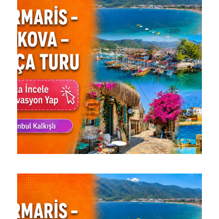
MUHTEŞEM MARMARIS TURU |
AKYAKA, AZMAK ÇAYI,
GÖKOVA VE DATÇA /
ÇERKEZKÖY – ÇORLU
KALKIŞLI