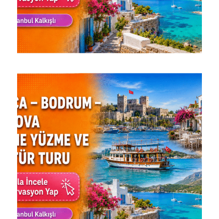
GÖKOVA, DATÇA VE BODRUM
TEKNE TURU | 2 GECE OTEL
KONAKLAMALI | ÇERKEZKÖY
KALKIŞLI
8.499 ₺
3 Gün 2 Gece