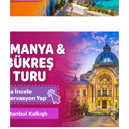
GÖKOVA, DATÇA VE BODRUM
TEKNE TURU | 2 GECE OTEL
KONAKLAMALI
7.999 ₺
3 Gün 2 Gece