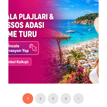
THASSOS ADASI – KAVALA
PLAJLARI TURU / 2 GECE
KONAKLAMA
7.670 ₺
3 Gün 2 Gece
KAVALA PLAJLARI-THASOS
ADASI YÜZME TURU
1
2
3
4
3.850 ₺
2 Gün 1 Gece