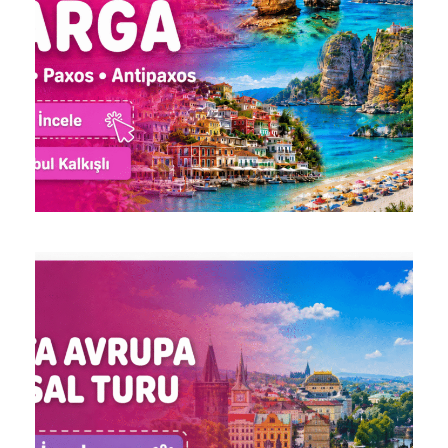
PAXOS ANTIPAXOS KORFU
PARGA İON DENIZI YÜZME
TURLARI / 3 GECE
15.423 ₺
KONAKLAMA