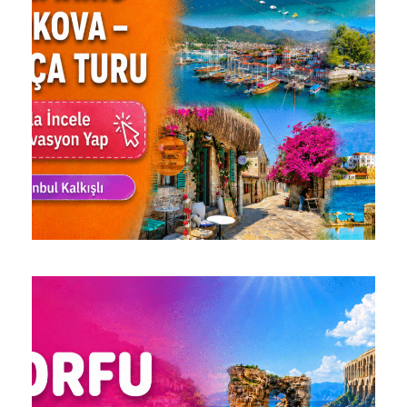
9.499 ₺
3 Gün 2 Gece
MUHTEŞEM MARMARIS TURU |
AKYAKA, AZMAK ÇAYI,
GÖKOVA VE DATÇA / 3 GÜN 2
GECE
8.999 ₺
3 Gün 2 gece