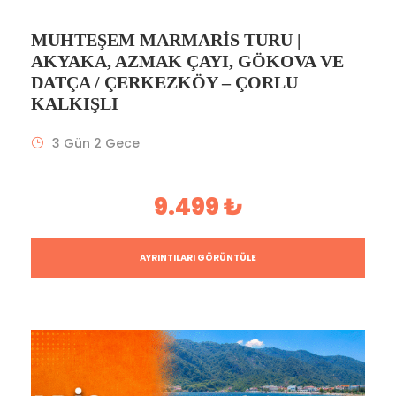
MUHTEŞEM MARMARIS TURU |
AKYAKA, AZMAK ÇAYI, GÖKOVA VE
DATÇA / ÇERKEZKÖY – ÇORLU
KALKIŞLI
3 Gün 2 Gece
9.499 ₺
AYRINTILARI GÖRÜNTÜLE