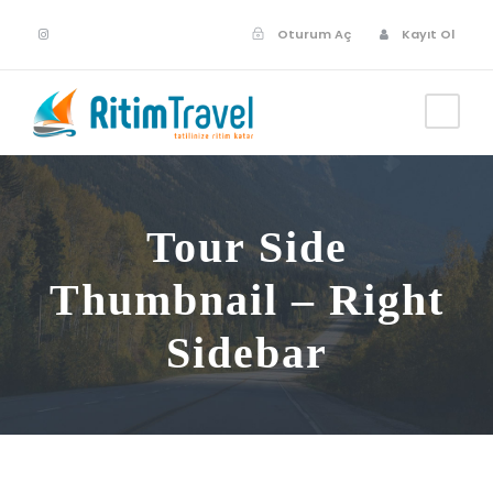
Oturum Aç
Kayıt Ol
Tour Side
Thumbnail – Right
Sidebar