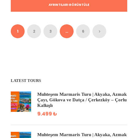
AYRINTILARI GÖRÜNTÜLE
1
2
3
…
6
LATEST TOURS
Muhteşem Marmaris Turu | Akyaka, Azmak
Çayı, Gökova ve Datça / Çerkezköy – Çorlu
Kalkışlı
9.499 ₺
Muhteşem Marmaris Turu | Akyaka, Azmak