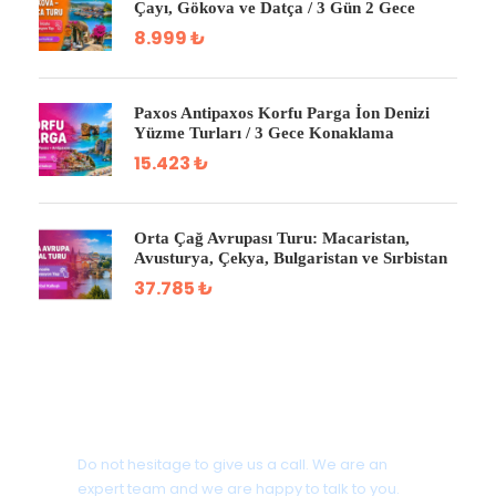
Çayı, Gökova ve Datça / 3 Gün 2 Gece
8.999 ₺
Paxos Antipaxos Korfu Parga İon Denizi
Yüzme Turları / 3 Gece Konaklama
15.423 ₺
Orta Çağ Avrupası Turu: Macaristan,
Avusturya, Çekya, Bulgaristan ve Sırbistan
37.785 ₺
Get a Question?
Do not hesitage to give us a call. We are an
expert team and we are happy to talk to you.