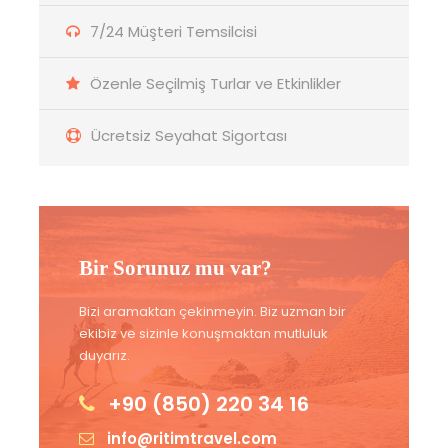
7/24 Müşteri Temsilcisi
Özenle Seçilmiş Turlar ve Etkinlikler
Ücretsiz Seyahat Sigortası
Bir Sorunuz mu var?
Bizi aramaktan çekinmeyin. Biz uzman bir
ekibiz ve sizinle konuşmaktan mutluluk
duyarız.
+90 (850) 220 34 16
info@ritimtravel.com