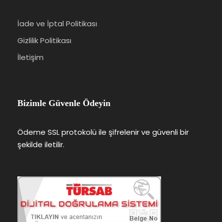
Fiyat Dahil Olmayanlar
İade ve İptal Politikası
Yurt dışı çıkış harcı (1250 TL)
Gizlilik Politikası
Müze ve ören yeri giriş ücretleri.
İletişim
Otel ve Şehir vergisi (10 EURO) Tur
esnasında rehbere ödenir.
Yunan Tavernası İSTEĞE BAĞLI
Bizimle Güvenle Ödeyin
Ödeme SSL protokolü ile şifrelenir ve güvenli bir
şekilde iletilir.
Tur Programı
1.Gün:
İstanbul