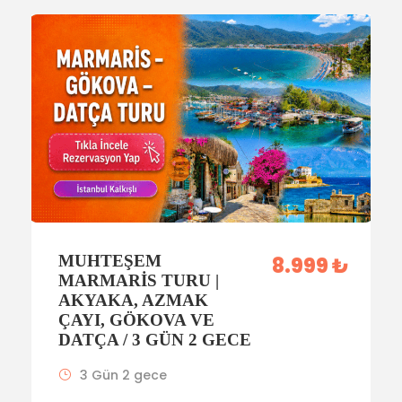
MUHTEŞEM
8.999 ₺
MARMARIS TURU |
AKYAKA, AZMAK
ÇAYI, GÖKOVA VE
DATÇA / 3 GÜN 2 GECE
3 Gün 2 gece