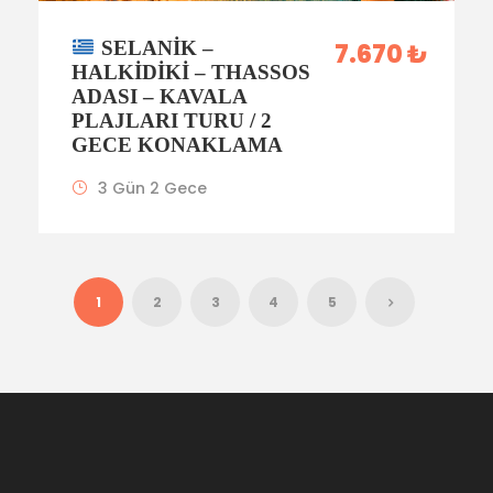
SELANIK –
7.670 ₺
HALKIDIKI – THASSOS
ADASI – KAVALA
PLAJLARI TURU / 2
GECE KONAKLAMA
3 Gün 2 Gece
1
2
3
4
5