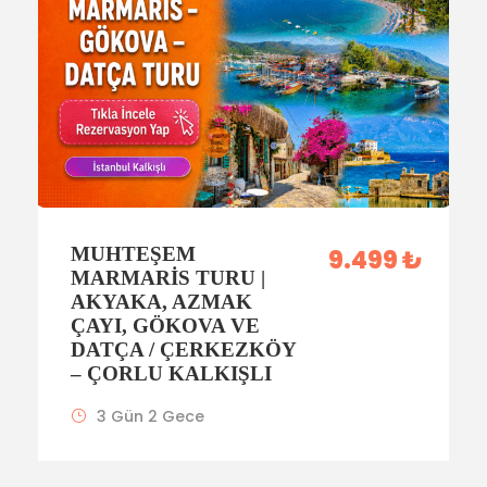
MUHTEŞEM
9.499 ₺
MARMARIS TURU |
AKYAKA, AZMAK
ÇAYI, GÖKOVA VE
DATÇA / ÇERKEZKÖY
– ÇORLU KALKIŞLI
3 Gün 2 Gece