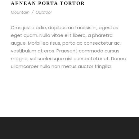
AENEAN PORTA TORTOR
Mountain
/
Outdoor
Cras justo odio, dapibus ac facilisis in, egestas
eget quam. Nulla vitae elit libero, a pharetra
augue. Morbi leo risus, porta ac consectetur ac,
vestibulum at eros. Praesent commodo cursus
magna, vel scelerisque nisl consectetur et. Donec
ullamcorper nulla non metus auctor fringilla.