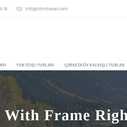
4 16
info@ritimtravel.com
ARI
YURTDIŞI TURLARI
ÇERKEZKÖY KALKIŞLI TURLAR
l With Frame Righ