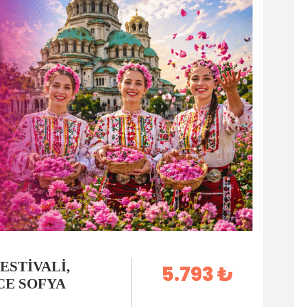
ESTIVALI,
5.793 ₺
ECE SOFYA