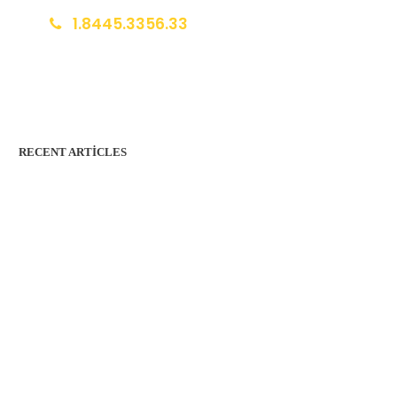
1.8445.3356.33
Help@goodlayers.com
RECENT ARTICLES