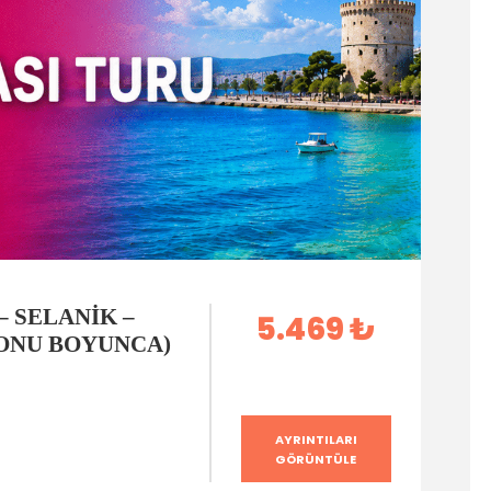
– SELANIK –
5.469 ₺
ZONU BOYUNCA)
AYRINTILARI
GÖRÜNTÜLE