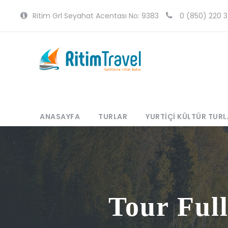
Ritim Grl Seyahat Acentası No: 9383
0 (850) 220 3
ANASAYFA
TURLAR
YURTIÇI KÜLTÜR TURL
Tour Ful