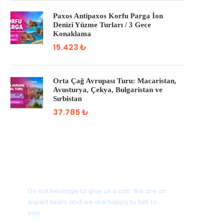
Paxos Antipaxos Korfu Parga İon
Denizi Yüzme Turları / 3 Gece
Konaklama
15.423 ₺
Orta Çağ Avrupası Turu: Macaristan,
Avusturya, Çekya, Bulgaristan ve
Sırbistan
37.785 ₺
Get a Question?
Do not hesitage to give us a call. We are an
expert team and we are happy to talk to
you.