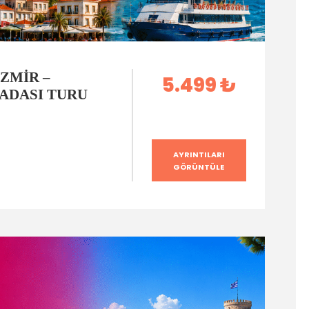
İZMIR –
5.499 ₺
 ADASI TURU
AYRINTILARI
GÖRÜNTÜLE