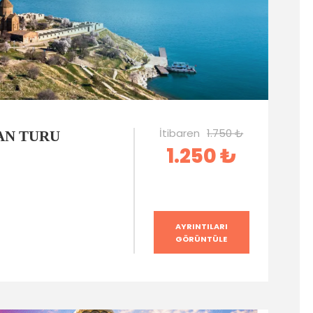
İtibaren
1.750 ₺
AN TURU
1.250 ₺
AYRINTILARI
GÖRÜNTÜLE