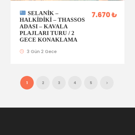
SELANIK –
7.670 ₺
HALKIDIKI – THASSOS
ADASI – KAVALA
PLAJLARI TURU / 2
GECE KONAKLAMA
3 Gün 2 Gece
1
2
3
4
5