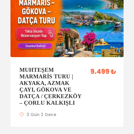
MUHTEŞEM
9.499 ₺
MARMARIS TURU |
AKYAKA, AZMAK
ÇAYI, GÖKOVA VE
DATÇA / ÇERKEZKÖY
– ÇORLU KALKIŞLI
3 Gün 2 Gece