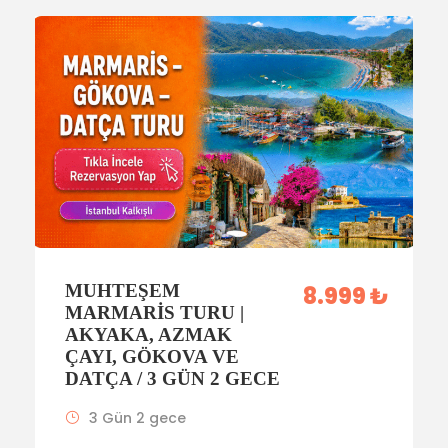
MUHTEŞEM
8.999 ₺
MARMARIS TURU |
AKYAKA, AZMAK
ÇAYI, GÖKOVA VE
DATÇA / 3 GÜN 2 GECE
3 Gün 2 gece