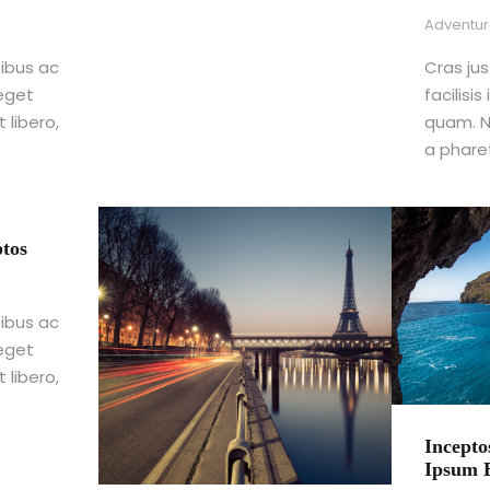
Adventu
pibus ac
Cras ju
 eget
facilisi
 libero,
quam. Nu
a phare
tos
pibus ac
 eget
 libero,
Incepto
Ipsum E