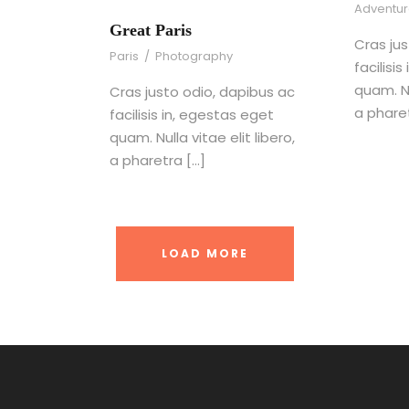
Adventu
Great Paris
Cras ju
Paris
/
Photography
facilisi
quam. Nu
Cras justo odio, dapibus ac
a phare
facilisis in, egestas eget
quam. Nulla vitae elit libero,
a pharetra […]
LOAD MORE