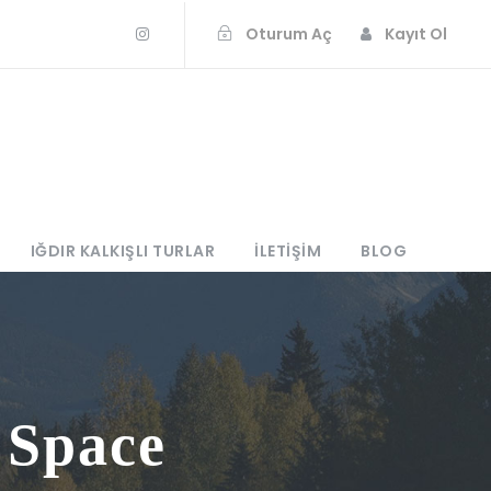
Oturum Aç
Kayıt Ol
IĞDIR KALKIŞLI TURLAR
İLETIŞIM
BLOG
 Space