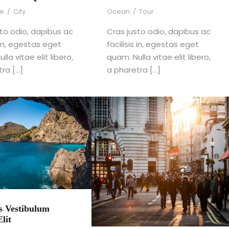
re
/
City
Ocean
/
Tour
sto odio, dapibus ac
Cras justo odio, dapibus ac
s in, egestas eget
facilisis in, egestas eget
lla vitae elit libero,
quam. Nulla vitae elit libero,
tra […]
a pharetra […]
s Vestibulum
lit