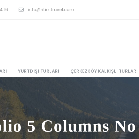
4 16
info@ritimtravel.com
ARI
YURTDIŞI TURLARI
ÇERKEZKÖY KALKIŞLI TURLAR
olio 5 Columns No