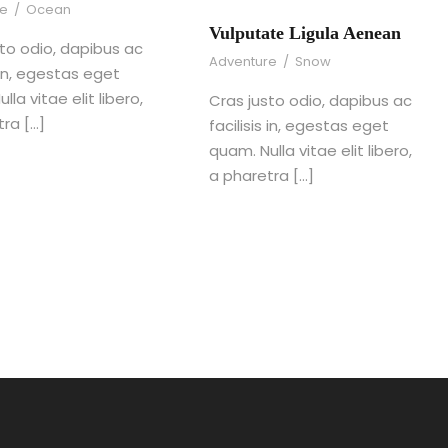
re
/
Ocean
Vulputate Ligula Aenean
sto odio, dapibus ac
Adventure
/
Snow
s in, egestas eget
lla vitae elit libero,
Cras justo odio, dapibus ac
tra […]
facilisis in, egestas eget
quam. Nulla vitae elit libero,
a pharetra […]