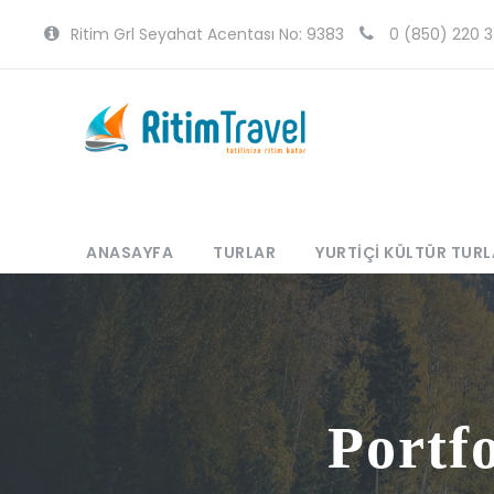
Ritim Grl Seyahat Acentası No: 9383
0 (850) 220 3
ANASAYFA
TURLAR
YURTIÇI KÜLTÜR TURL
Portf