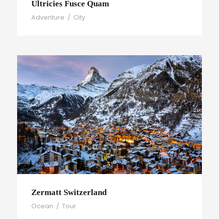
Ultricies Fusce Quam
Adventure
/
City
Zermatt Switzerland
Ocean
/
Tour