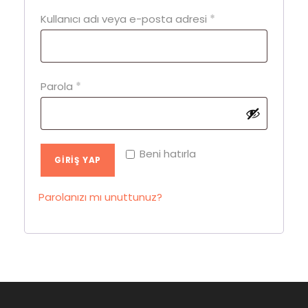
G
Kullanıcı adı veya e-posta adresi
*
e
r
e
G
Parola
*
k
e
l
r
i
e
Beni hatırla
GIRIŞ YAP
k
l
Parolanızı mı unuttunuz?
i