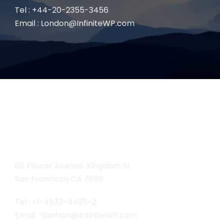
Tel : +44-20-2355-3456
Email : London@InfiniteWP.com
San Fran
88 Flower Avenue. Kingdom St.
San Francisco CA 7689
Tel : +1-4533-4435-2
Email : Sanfran@InfiniteWP.com