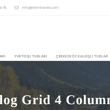
4 16
info@ritimtravel.com
ARI
YURTDIŞI TURLARI
ÇERKEZKÖY KALKIŞLI TURLAR
log Grid 4 Colum