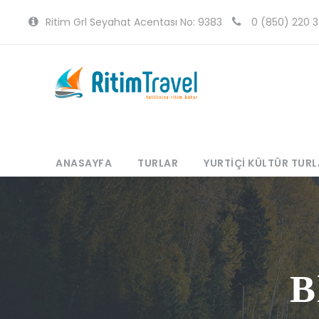
Ritim Grl Seyahat Acentası No: 9383
0 (850) 220 3
ANASAYFA
TURLAR
YURTIÇI KÜLTÜR TURL
B