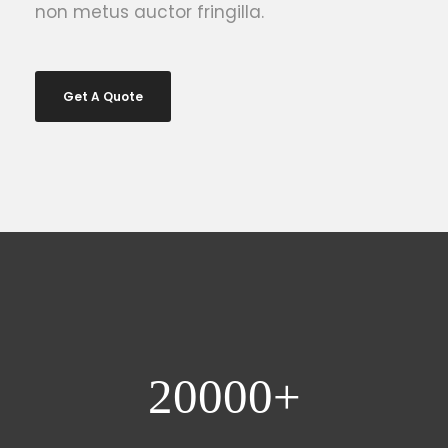
non metus auctor fringilla.
Get A Quote
20000
+